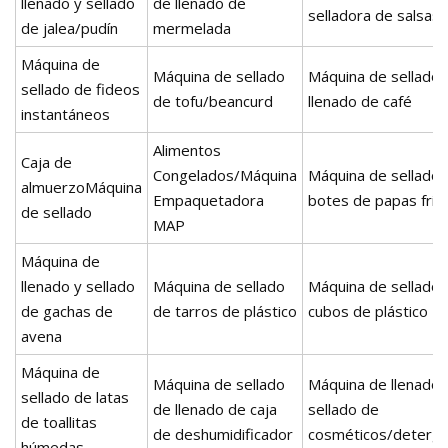
llenado y sellado
de llenado de
selladora de salsas
de jalea/pudín
mermelada
Máquina de
Máquina de sellado
Máquina de sellado 
sellado de fideos
de tofu/beancurd
llenado de café
instantáneos
Alimentos
Caja de
Congelados/Máquina
Máquina de sellado 
almuerzoMáquina
Empaquetadora
botes de papas frit
de sellado
MAP
Máquina de
llenado y sellado
Máquina de sellado
Máquina de sellado 
de gachas de
de tarros de plástico
cubos de plástico
avena
Máquina de
Máquina de sellado
Máquina de llenado 
sellado de latas
de llenado de caja
sellado de
de toallitas
de deshumidificador
cosméticos/deterg
húmedas