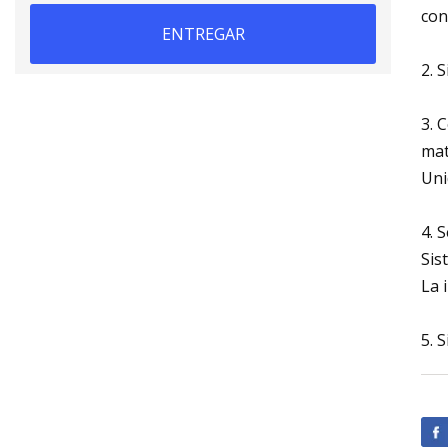
con
ENTREGAR
2. 
3. 
mat
Uni
4. 
Sis
La 
5. 