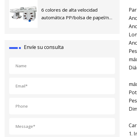
Par
6 colores de alta velocidad
automática PP/bolsa de papel/no
Anc
tejido/película de plástico/máquina
Anc
de impresión flexográfica
Lon
flexográfica de etiquetas
Anc
Envíe su consulta
Pes
máx
Diá
máx
Pot
Pes
Dim
Car
1. 