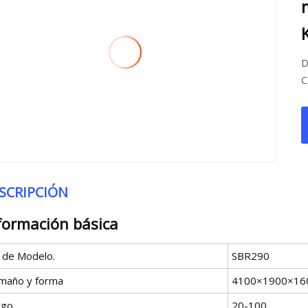
D
C
SCRIPCIÓN
formación básica
º de Modelo.
SBR290
maño y forma
4100×1900×16
rgo
20-100