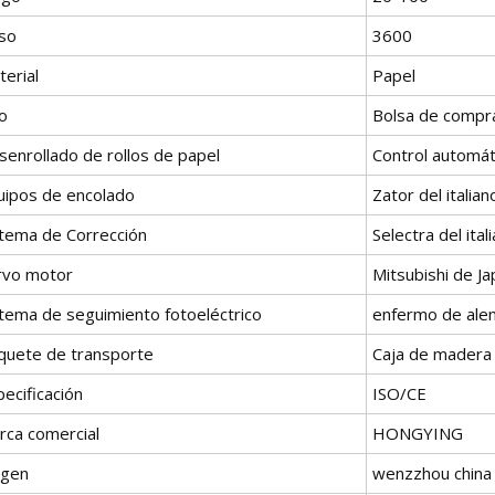
so
3600
erial
Papel
o
Bolsa de compra
senrollado de rollos de papel
Control automát
uipos de encolado
Zator del italian
stema de Corrección
Selectra del ital
rvo motor
Mitsubishi de J
stema de seguimiento fotoeléctrico
enfermo de ale
quete de transporte
Caja de madera
ecificación
ISO/CE
rca comercial
HONGYING
igen
wenzzhou china