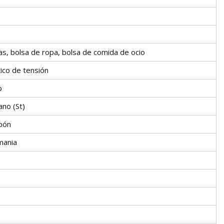
s, bolsa de ropa, bolsa de comida de ocio
ico de tensión
o
iano (St)
apón
mania