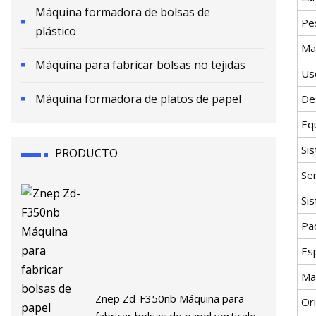
Máquina formadora de bolsas de
Pe
plástico
Mat
Máquina para fabricar bolsas no tejidas
Us
Máquina formadora de platos de papel
De
Eq
Si
PRODUCTO
Se
Si
Pa
Esp
Ma
Znep Zd-F350nb Máquina para
Or