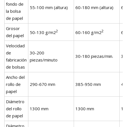
fondo de
55-100 mm (altura)
60-180 mm (altura)
60
la bolsa
de papel
Grosor
2
2
50-130 g/m2
60-160 g/m2
60
del papel
Velocidad
de
30-200
30-180 piezas/min.
30
fabricación
piezas/minuto
de bolsas
Ancho del
rollo de
290-670 mm
385-950 mm
44
papel
Diámetro
del rollo
1300 mm
1300 mm
13
de papel
Diámetro