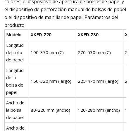
colores, el dispositivo de apertura de bolsas de papel y
el dispositivo de perforación manual de bolsas de papel
o el dispositivo de manillar de papel. Parámetros del
producto
Modelo
XKFD-220
XKFD-280
XK
Longitud
del rollo
190-370 mm (C)
270-530 mm (C)
27
de papel
Longitud
de la
150-320 mm (largo)
225-470 mm (largo)
22
bolsa de
papel
Ancho de
la bolsa
80-220 mm (ancho)
120-280 mm (ancho)
15
de papel
Ancho del