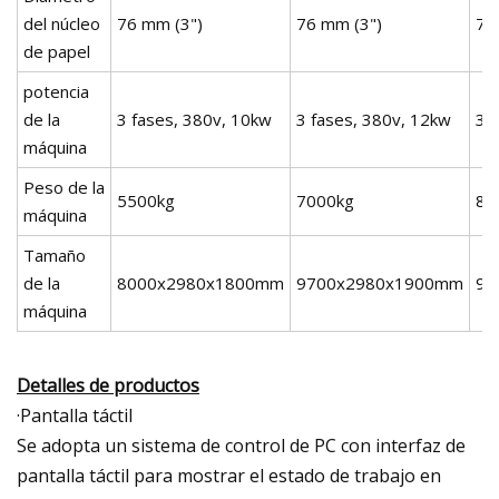
del núcleo
76 mm (3")
76 mm (3")
76
de papel
potencia
de la
3 fases, 380v, 10kw
3 fases, 380v, 12kw
3 
máquina
Peso de la
5500kg
7000kg
80
máquina
Tamaño
de la
8000x2980x1800mm
9700x2980x1900mm
98
máquina
Detalles de productos
·Pantalla táctil
Se adopta un sistema de control de PC con interfaz de
pantalla táctil para mostrar el estado de trabajo en